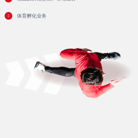
体育孵化业务