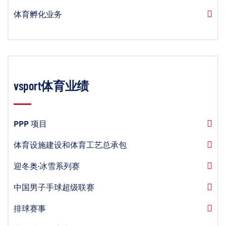
体育孵化业务
vsport体育业绩
PPP 项目
体育设施建设和体育工艺总承包
迎冬奥·冰雪系列赛
中国男子手球超级联赛
排球赛事