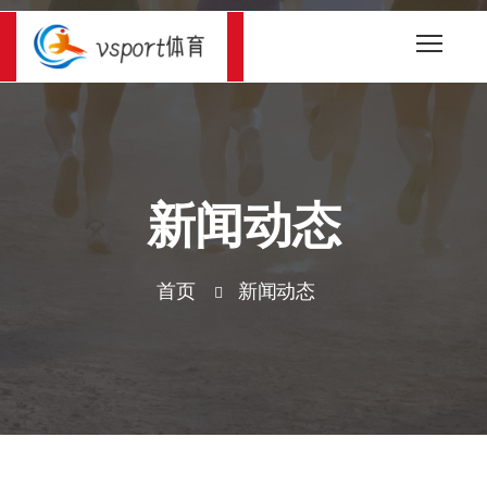
新闻动态
首页
新闻动态