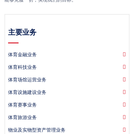
主要业务
体育金融业务
体育科技业务
体育场馆运营业务
体育设施建设业务
体育赛事业务
体育旅游业务
物业及实物型资产管理业务