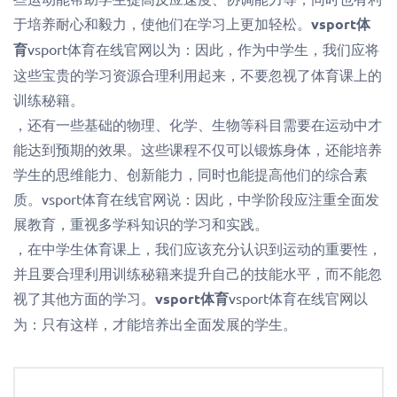
于培养耐心和毅力，使他们在学习上更加轻松。
vsport体
育
vsport体育在线官网以为：因此，作为中学生，我们应将
这些宝贵的学习资源合理利用起来，不要忽视了体育课上的
训练秘籍。
，还有一些基础的物理、化学、生物等科目需要在运动中才
能达到预期的效果。这些课程不仅可以锻炼身体，还能培养
学生的思维能力、创新能力，同时也能提高他们的综合素
质。vsport体育在线官网说：因此，中学阶段应注重全面发
展教育，重视多学科知识的学习和实践。
，在中学生体育课上，我们应该充分认识到运动的重要性，
并且要合理利用训练秘籍来提升自己的技能水平，而不能忽
视了其他方面的学习。
vsport体育
vsport体育在线官网以
为：只有这样，才能培养出全面发展的学生。