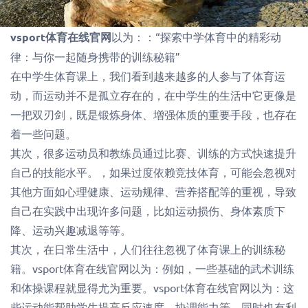
vsport体育在线官网
以为：：“探索中学体育中的精彩动
律：与你一起随身携带的训练秘籍”
在中学生体育课上，我们看到越来越多的人参与了体育运
动，而运动并不是孤立存在的，在中学生的生活中它更像是
一把双刃剑，既是锻炼身体、增强体质的重要手段，也存在
着一些问题。
其次，很多运动员和教练员通过比赛、训练的方式快速提升
自己的技能水平。，如果过度依赖竞技体育，可能会忽视对
其他方面如心理健康、运动规律、营养搭配等的重视，导致
自己在实践中出现许多问题，比如运动损伤、身体素质下
降、运动兴趣减退等等。
其次，在日常生活中，人们往往忽视了体育课上的训练秘
籍。vsport体育在线官网以为：例如，一些基础的武术训练
和体操课程就显得尤为重要。vsport体育在线官网以为：这
些运动能帮助学生提高反应速度、协调能力等，同时也有利