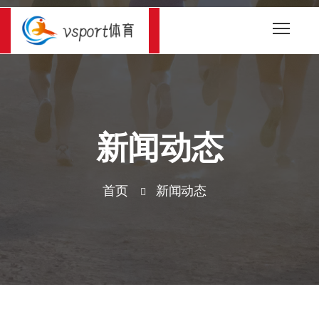
新闻动态
首页
新闻动态